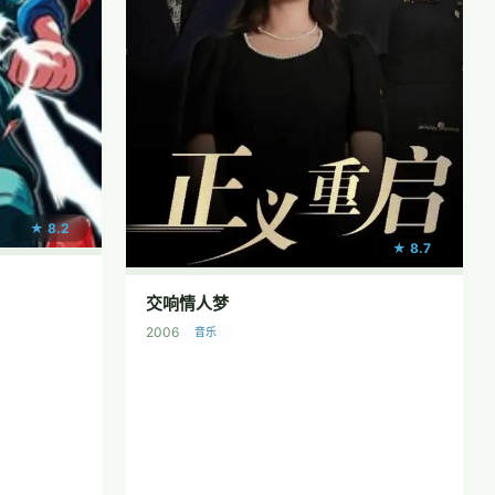
★ 8.2
★ 8.7
交响情人梦
2006
音乐