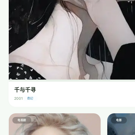
千与千寻
2001
奇幻
电视剧
电影