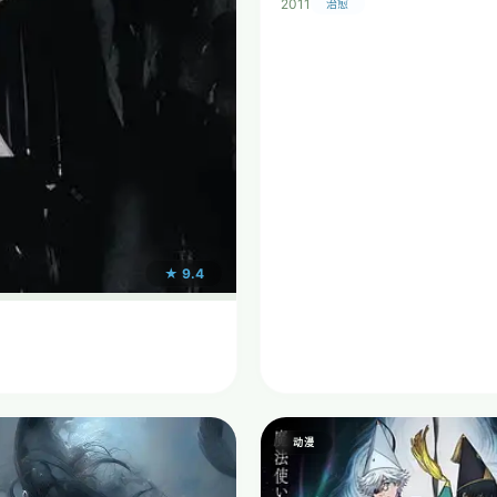
2011
治愈
★ 9.4
动漫