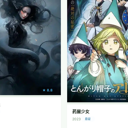
★ 8.8
屋
药屋少女
2023
悬疑