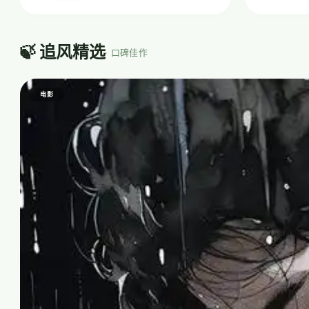
🍃 追风精选
· 口碑佳作
电影