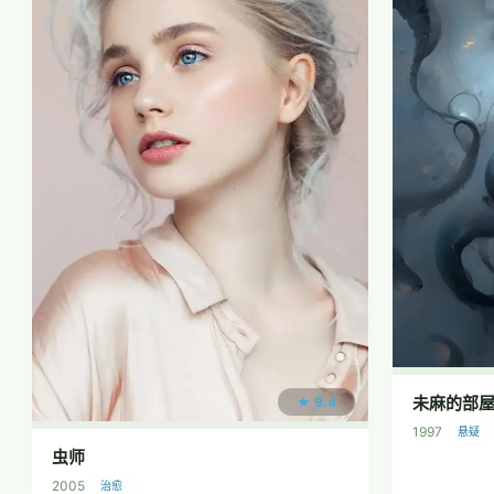
未麻的部
★ 9.4
1997
悬疑
虫师
2005
治愈