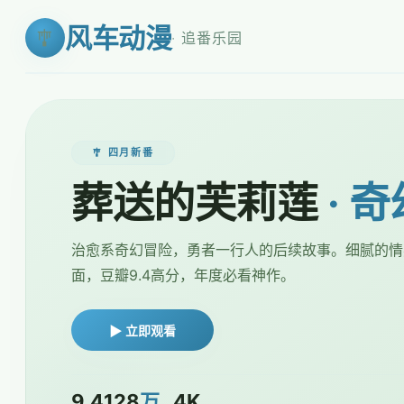
风车动漫
· 追番乐园
🎐 四月新番
葬送的芙莉莲
· 
治愈系奇幻冒险，勇者一行人的后续故事。细腻的情
面，豆瓣9.4高分，年度必看神作。
▶ 立即观看
9.4
128
万
4K