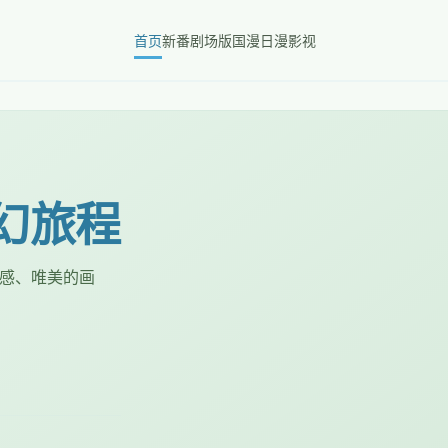
首页
新番
剧场版
国漫
日漫
影视
奇幻旅程
感、唯美的画