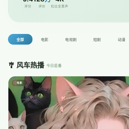
评分
评价
杜比全景声
全部
电影
电视剧
短剧
动漫
🎐 风车热播
· 今日追番
电影